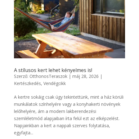
A stílusos kert lehet kényelmes is!
Szerző:
OtthonosTeraszok
|
máj 28, 2026
|
Kertészkedés
,
Vendégcikk
A kertre sokáig csak úgy tekintettünk, mint a ház körüli
munkálatok színhelyére vagy a konyhakerti növények
lelőhelyére, ám a modern lakberendezési
szemléletmód alapjaiban írta felül ezt az elképzelést.
Napjainkban a kert a nappali szerves folytatása,
egyfajta...