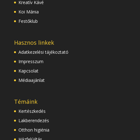
Kreatív Kávé
Koi Mánia
Festőklub
Hasznos linkek
Adatkezelési tájékoztató
Impresszum
Kapcsolat
Médiaajánlat
Témáink
Kertészkedés
Lakberendezés
Otthon higiénia
Házfelújítás