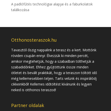
A padlófűtés technológiai alapjai és a faburkolatok
találkozása
Otthonosteraszok.hu
Tavasztól őszig nappalink a terasz és a kert. Mottónk
röviden csupán ennyi: Élvezzük ki minden percét,
amikor megtehetjük, hogy a szabadban tölthetjük a
szabadidőnket. Ehhez gyűjtöttünk össze minden
ötletet és bevált praktikát, hogy a teraszon töltött idő
még kellemesebben teljen. Tarts velünk és inspirálódj
cikkeinkből! Kellemes időtöltést kívánunk és legyen
neked is otthonos teraszod!
Partner oldalak