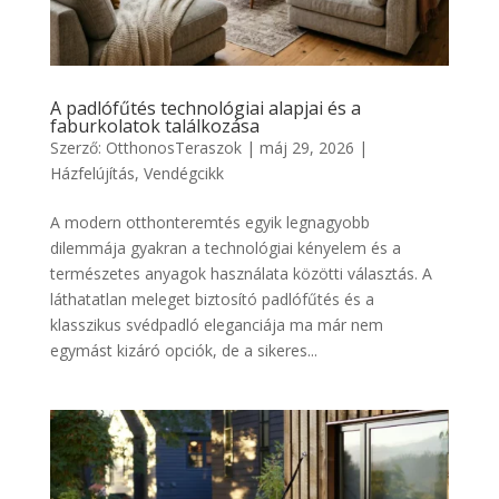
A padlófűtés technológiai alapjai és a
faburkolatok találkozása
Szerző:
OtthonosTeraszok
|
máj 29, 2026
|
Házfelújítás
,
Vendégcikk
A modern otthonteremtés egyik legnagyobb
dilemmája gyakran a technológiai kényelem és a
természetes anyagok használata közötti választás. A
láthatatlan meleget biztosító padlófűtés és a
klasszikus svédpadló eleganciája ma már nem
egymást kizáró opciók, de a sikeres...