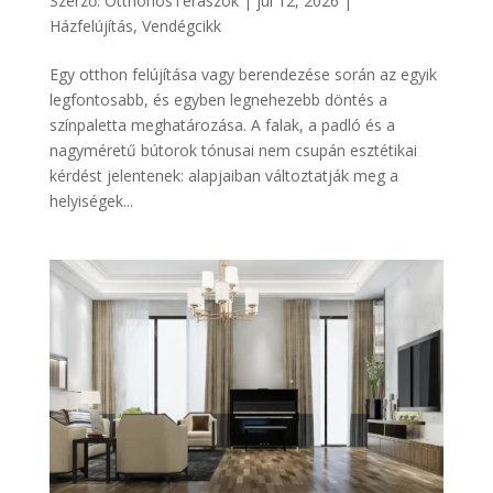
Szerző:
OtthonosTeraszok
|
júl 12, 2026
|
Házfelújítás
,
Vendégcikk
Egy otthon felújítása vagy berendezése során az egyik
legfontosabb, és egyben legnehezebb döntés a
színpaletta meghatározása. A falak, a padló és a
nagyméretű bútorok tónusai nem csupán esztétikai
kérdést jelentenek: alapjaiban változtatják meg a
helyiségek...