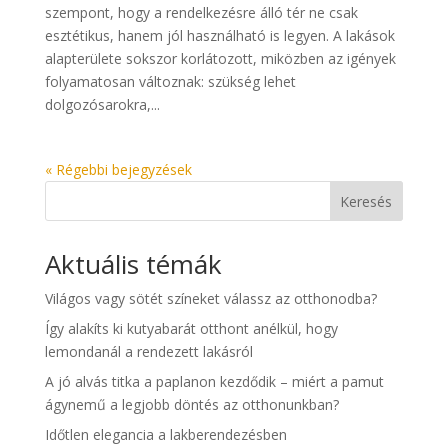
szempont, hogy a rendelkezésre álló tér ne csak
esztétikus, hanem jól használható is legyen. A lakások
alapterülete sokszor korlátozott, miközben az igények
folyamatosan változnak: szükség lehet
dolgozósarokra,...
« Régebbi bejegyzések
Keresés
Aktuális témák
Világos vagy sötét színeket válassz az otthonodba?
Így alakíts ki kutyabarát otthont anélkül, hogy
lemondanál a rendezett lakásról
A jó alvás titka a paplanon kezdődik – miért a pamut
ágynemű a legjobb döntés az otthonunkban?
Időtlen elegancia a lakberendezésben