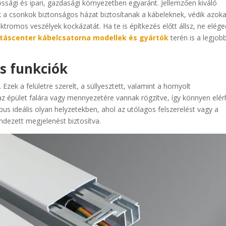
ssági és ipari, gazdasági környezetben egyaránt. Jellemzően kiváló
ek a csonkok biztonságos házat biztosítanak a kábeleknek, védik azoka
ktromos veszélyek kockázatát. Ha te is építkezés előtt állsz, ne elége
ításcenter kábelcsatorna modellek és gyártók
terén is a legjob
s funkciók
zek a felületre szerelt, a süllyesztett, valamint a hornyolt
 az épület falára vagy mennyezetére vannak rögzítve, így könnyen elé
pus ideális olyan helyzetekben, ahol az utólagos felszerelést vagy a
rendezett megjelenést biztosítva.