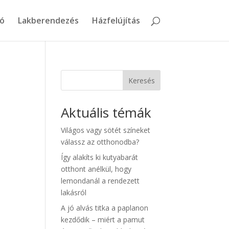
ó
Lakberendezés
Házfelújítás
Keresés
Aktuális témák
Világos vagy sötét színeket
válassz az otthonodba?
Így alakíts ki kutyabarát
otthont anélkül, hogy
lemondanál a rendezett
lakásról
A jó alvás titka a paplanon
kezdődik – miért a pamut