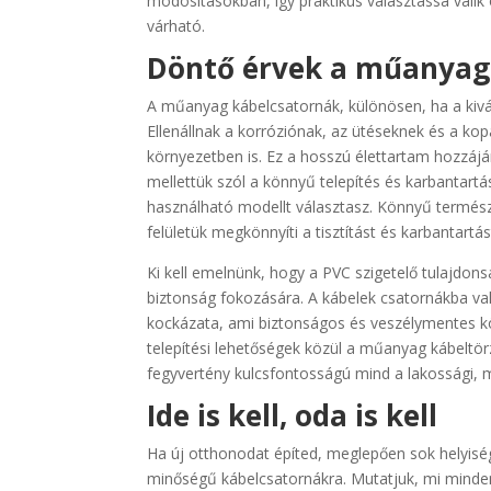
módosításokban, így praktikus választássá váli
várható.
Döntő érvek a műanyag 
A műanyag kábelcsatornák, különösen, ha a kivá
Ellenállnak a korróziónak, az ütéseknek és a kop
környezetben is. Ez a hosszú élettartam hozzáj
mellettük szól a könnyű telepítés és karbantartás
használható modellt választasz. Könnyű termész
felületük megkönnyíti a tisztítást és karbantartá
Ki kell emelnünk, hogy a PVC szigetelő tulajdon
biztonság fokozására. A kábelek csatornákba val
kockázata, ami biztonságos és veszélymentes körn
telepítési lehetőségek közül a műanyag kábeltör
fegyvertény kulcsfontosságú mind a lakossági, m
Ide is kell, oda is kell
Ha új otthonodat építed, meglepően sok helyisé
minőségű kábelcsatornákra. Mutatjuk, mi minde