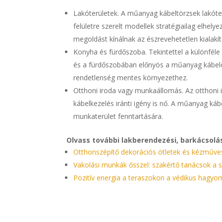
Lakóterületek. A műanyag kábeltörzsek lakóter
felületre szerelt modellek stratégiailag elhel
megoldást kínálnak az észrevehetetlen kialakí
Konyha és fürdőszoba. Tekintettel a különféle
és a fürdőszobában előnyös a műanyag kábelcs
rendetlenség mentes környezethez.
Otthoni iroda vagy munkaállomás. Az otthoni 
kábelkezelés iránti igény is nő. A műanyag káb
munkaterület fenntartására.
Olvass további lakberendezési, barkácsolá
Otthonszépítő dekorációs ötletek és kézműve
Vakolási munkák ősszel: szakértő tanácsok a 
Pozitív energia a teraszokon a védikus hagyo