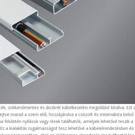
zték, zökkenőmentes és diszkrét kábelkezelési megoldást kínálva. Ezt 
 rejtve marad a szem elől, hozzájárulva a csiszolt és minimalista belső
na felületén nyílások vagy rések találhatók, amelyek lehetővé teszik a
 Ez a kialakítás rugalmasságot tesz lehetővé a kábelelrendezésben és