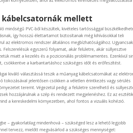
k olyan környezetben, ahol az elektromos elrendezés megváltoztatása
kábelcsatornák mellett
ló minőségű PVC-ből készültek, kivételes tartóssággal büszkélkedhet
ásnak, így hosszú élettartamot biztosítanak még kihívásokkal teli
árul az elektromos rendszer általános megbízhatóságához. Ugyancsa
. Felszerelésük egyszerű folyamat, akár felületre, akár süllyesztve
etük miatt a kezelés és a pozicionálás problémamentes. Ezenkívül s
st, csökkentve a karbantartáshoz szükséges időt és erőfeszítést.
ságai kiváló választássá teszik a műanyag kábelcsatornákat az elektr
ó tokozásával jelentősen csökken a véletlen érintkezés vagy sérülés
yezetet teremt. Végezetül pedig: a felületre szerelhető és süllyeszt
zsek hozzájárulnak a szép és rendezett megjelenéshez. Ez az esztétik
ind a kereskedelmi környezetben, ahol fontos a vizuális kohézió.
gbe – gyakorlatilag mindenhová – szükséged lesz a lehető legjobb
nnel tervezz, mielőtt megvásárlod a szükséges mennyiséget: