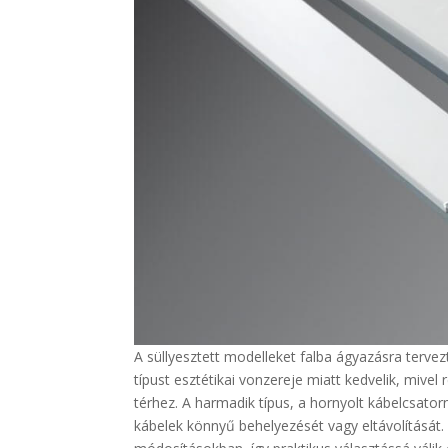
A süllyesztett modelleket falba ágyazásra terve
típust esztétikai vonzereje miatt kedvelik, mivel
térhez. A harmadik típus, a hornyolt kábelcsator
kábelek könnyű behelyezését vagy eltávolítását.