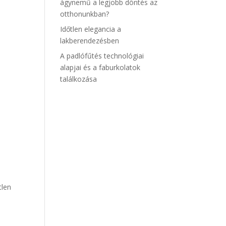
ágynemű a legjobb döntés az
otthonunkban?
Időtlen elegancia a
lakberendezésben
A padlófűtés technológiai
alapjai és a faburkolatok
találkozása
tlen