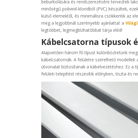
beburkolására és rendszerezésére terveztek lako
minőségű polivinil-kloridból (PVC) készültek, ez
külső elemektől, és minimálisra csökkentik az ele
meg a legjobbnál szerényebb ajánlattal: a
Világ
legtöbbet, legmegbízhatóbbat tárja eléd!
Kábelcsatorna típusok é
Alapvetően három fő típust különböztetünk meg. E
kábelcsatornák. A felületre szerelhető modellek
útvonalat biztosítanak a kábelvezetéshez. Ez a tí
felületi telepítést részesítik előnyben, tiszta és 