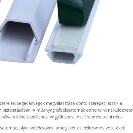
szerelési segédanyagok megválasztása döntő szerepet játszik a
m biztosításában. A műanyag kábelcsatornák otthonaink nélkülözhete
ínálva a kábelkezeléshez. Vegyük sorra, mit érdemes tudni róluk!
satornák, olyan védőcsövek, amelyeket az elektromos vezetékek