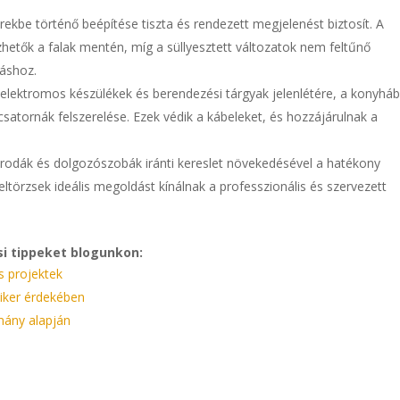
ekbe történő beépítése tiszta és rendezett megjelenést biztosít. A
yezhetők a falak mentén, míg a süllyesztett változatok nem feltűnő
táshoz.
 elektromos készülékek és berendezési tárgyak jelenlétére, a konyhá
atornák felszerelése. Ezek védik a kábeleket, és hozzájárulnak a
irodák és dolgozószobák iránti kereslet növekedésével a hatékony
eltörzsek ideális megoldást kínálnak a professzionális és szervezett
si tippeket blogunkon:
s projektek
siker érdekében
mány alapján