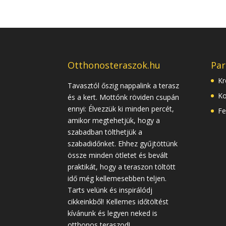
Otthonosteraszok.hu
Par
Kr
Tavasztól őszig nappalink a terasz
Ko
és a kert. Mottónk röviden csupán
ennyi: Élvezzük ki minden percét,
Fe
amikor megtehetjük, hogy a
szabadban tölthetjük a
szabadidőnket. Ehhez gyűjtöttünk
össze minden ötletet és bevált
praktikát, hogy a teraszon töltött
idő még kellemesebben teljen.
Tarts velünk és inspirálódj
cikkeinkből! Kellemes időtöltést
kívánunk és legyen neked is
otthonos teraszod!