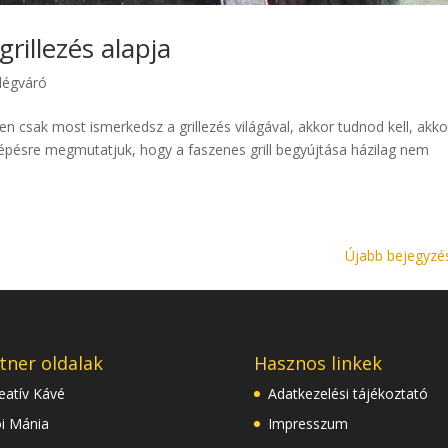
grillezés alapja
dégváró
 csak most ismerkedsz a grillezés világával, akkor tudnod kell, akko
 lépésre megmutatjuk, hogy a faszenes grill begyújtása házilag nem
Újabb bejegyzé
tner oldalak
Hasznos linkek
eatív Kávé
Adatkezelési tájékoztató
i Mánia
Impresszum