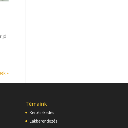
r jó
sek »
Témáink
Kertészkedés
Lakberendezés