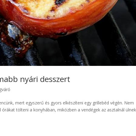
omabb nyári desszert
gváró
vencünk, mert egyszerű és gyors elkészíteni egy grillebéd végén. Nem
l órákat tölteni a konyhában, miközben a vendégek az asztalnál ülnek