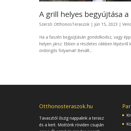
A grill helyes begyújtása a 
Szerző:
OtthonosTeraszok
|
jún 15, 2023
|
Ven
Ha a faszén begyújtásán gondolkodsz, vagy éppen
helyen jársz. Ebben a részletes cikkben lépésről
ördöngős folyamat! Bevált...
Otthonosteraszok.hu
Par
Kr
Tavasztól őszig nappalink a terasz
Ko
és a kert. Mottónk röviden csupán