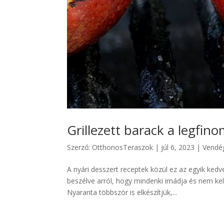
Grillezett barack a legfin
Szerző:
OtthonosTeraszok
|
júl 6, 2023
|
Vendé
A nyári desszert receptek közül ez az egyik ked
beszélve arról, hogy mindenki imádja és nem kel
Nyaranta többször is elkészítjük,...