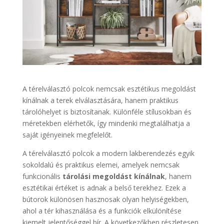
A térelválasztó polcok nemcsak esztétikus megoldást
kínálnak a terek elválasztására, hanem praktikus
tárolóhelyet is biztosítanak. Különféle stílusokban és
méretekben elérhetők, így mindenki megtalálhatja a
saját igényeinek megfelelőt.
A térelválasztó polcok a modern lakberendezés egyik
sokoldalú és praktikus elemei, amelyek nemcsak
funkcionális
tárolási megoldást kínálnak
, hanem
esztétikai értéket is adnak a belső terekhez. Ezek a
bútorok különösen hasznosak olyan helyiségekben,
ahol a tér kihasználása és a funkciók elkülönítése
kiemelt jelentőséggel bír. A következőkben részletesen