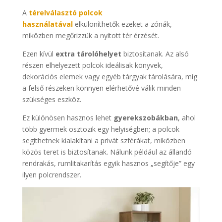
A
térelválasztó polcok
használatával
elkülöníthetők ezeket a zónák,
miközben megőrizzük a nyitott tér érzését.
Ezen kívül
extra tárolóhelyet
biztosítanak. Az alsó
részen elhelyezett polcok ideálisak könyvek,
dekorációs elemek vagy egyéb tárgyak tárolására, míg
a felső részeken könnyen elérhetővé válik minden
szükséges eszköz.
Ez különösen hasznos lehet
gyerekszobákban
, ahol
több gyermek osztozik egy helyiségben; a polcok
segíthetnek kialakítani a privát szférákat, miközben
közös teret is biztosítanak. Nálunk például az állandó
rendrakás, rumlitakarítás egyik hasznos „segítője” egy
ilyen polcrendszer.