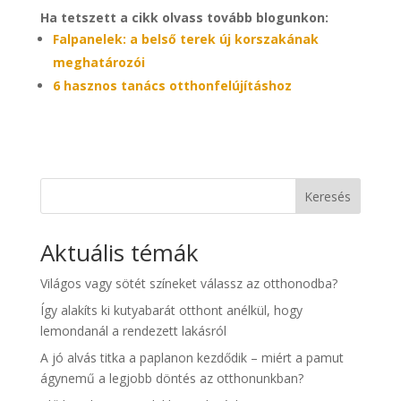
Ha tetszett a cikk olvass tovább blogunkon:
Falpanelek: a belső terek új korszakának
meghatározói
6 hasznos tanács otthonfelújításhoz
Keresés
Aktuális témák
Világos vagy sötét színeket válassz az otthonodba?
Így alakíts ki kutyabarát otthont anélkül, hogy
lemondanál a rendezett lakásról
A jó alvás titka a paplanon kezdődik – miért a pamut
ágynemű a legjobb döntés az otthonunkban?