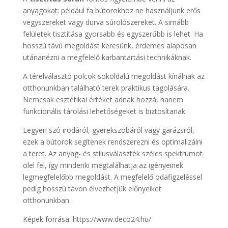
anyagokat: például fa bútorokhoz ne használjunk erős
vegyszereket vagy durva súrolószereket. A simább
felületek tisztítása gyorsabb és egyszerűbb is lehet. Ha
hosszú távú megoldást keresünk, érdemes alaposan
utánanézni a megfelelő karbantartási technikáknak.
A térelválasztó polcok sokoldalú megoldást kínálnak az
otthonunkban található terek praktikus tagolására.
Nemcsak esztétikai értéket adnak hozzá, hanem
funkcionális tárolási lehetőségeket is biztosítanak.
Legyen szó irodáról, gyerekszobáról vagy garázsról,
ezek a bútorok segítenek rendszerezni és optimalizálni
a teret. Az anyag- és stílusválaszték széles spektrumot
ölel fel, így mindenki megtalálhatja az igényeinek
legmegfelelőbb megoldást. A megfelelő odafigzeléssel
pedig hosszú távon élvezhetjük előnyeiket
otthonunkban.
Képek forrása: https://www.deco24.hu/