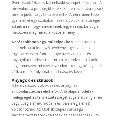
Gyerekszobákban is kiemelkedő szerepet játszanak. A
térelválasztó polc segíthet elkülöníteni az alvásra szánt
teret a játék- vagy tanulósaroktól. Amennyiben több
gyermek él egy szobában, ezek a polcok lehetőséget
adnak arra, hogy mindenkinek legyen saját kis zugja,
miközben megmarad a közös élmény.
Garázsokban vagy műhelyekben
is hasznosak
lehetnek. Itt különböző tevékenységek zajlanak
egyszerre; ezért fontos, hogy az eszközöket és
anyagokat rendezetten tartsuk. A térelválasztó polc
segít rendszerezni ezeket az elemeket, így könnyebbé
válik a munkafolyamatok átlátása és kezelése.
Anyagok és stílusok
A térelválasztó polcok széles anyag- és
stílusválasztékban elérhetők. A fa alapú modellek
melegséget és természetességet sugallnak, míg a fém
vagy üveg elemek modern és ipari megjelenést
kölcsönöznek. Az MDF (közepes sűrűségű
farostlemez) bútorok tartósak és gazdaságosak, így