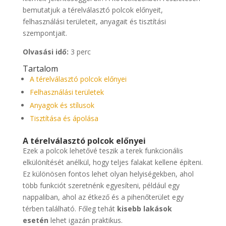
bemutatjuk a térelválasztó polcok előnyeit,
felhasználási területeit, anyagait és tisztítási
szempontjait.
Olvasási idő:
3 perc
Tartalom
A térelválasztó polcok előnyei
Felhasználási területek
Anyagok és stílusok
Tisztítása és ápolása
A térelválasztó polcok előnyei
Ezek a polcok lehetővé teszik a terek funkcionális
elkülönítését anélkül, hogy teljes falakat kellene építeni.
Ez különösen fontos lehet olyan helyiségekben, ahol
több funkciót szeretnénk egyesíteni, például egy
nappaliban, ahol az étkező és a pihenőterület egy
térben található. Főleg tehát
kisebb lakások
esetén
lehet igazán praktikus.