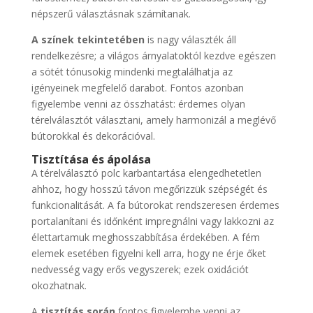
népszerű választásnak számítanak.
A színek tekintetében
is nagy választék áll
rendelkezésre; a világos árnyalatoktól kezdve egészen
a sötét tónusokig mindenki megtalálhatja az
igényeinek megfelelő darabot. Fontos azonban
figyelembe venni az összhatást: érdemes olyan
térelválasztót választani, amely harmonizál a meglévő
bútorokkal és dekorációval.
Tisztítása és ápolása
A térelválasztó polc karbantartása elengedhetetlen
ahhoz, hogy hosszú távon megőrizzük szépségét és
funkcionalitását. A fa bútorokat rendszeresen érdemes
portalanítani és időnként impregnálni vagy lakkozni az
élettartamuk meghosszabbítása érdekében. A fém
elemek esetében figyelni kell arra, hogy ne érje őket
nedvesség vagy erős vegyszerek; ezek oxidációt
okozhatnak.
A
tisztítás során
fontos figyelembe venni az