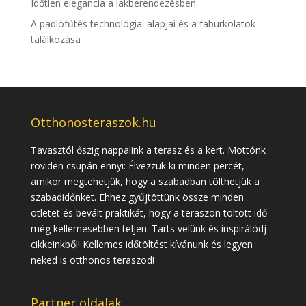
Időtlen elegancia a lakberendezésben
A padlófűtés technológiai alapjai és a faburkolatok
találkozása
Otthonosteraszok.hu
Tavasztól őszig nappalink a terasz és a kert. Mottónk
röviden csupán ennyi: Élvezzük ki minden percét,
amikor megtehetjük, hogy a szabadban tölthetjük a
szabadidőnket. Ehhez gyűjtöttünk össze minden
ötletet és bevált praktikát, hogy a teraszon töltött idő
még kellemesebben teljen. Tarts velünk és inspirálódj
cikkeinkből! Kellemes időtöltést kívánunk és legyen
neked is otthonos teraszod!
Partner oldalak