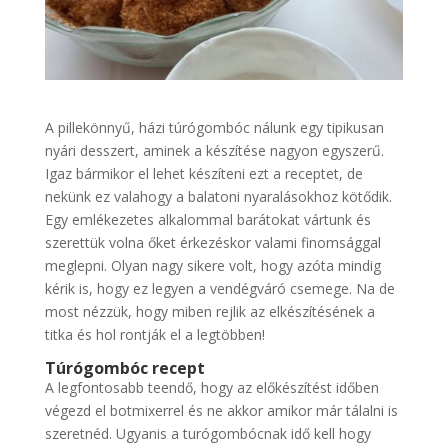
A pillekönnyű, házi túrógombóc nálunk egy tipikusan
nyári desszert, aminek a készítése nagyon egyszerű.
Igaz bármikor el lehet készíteni ezt a receptet, de
nekünk ez valahogy a balatoni nyaralásokhoz kötődik.
Egy emlékezetes alkalommal barátokat vártunk és
szerettük volna őket érkezéskor valami finomsággal
meglepni. Olyan nagy sikere volt, hogy azóta mindig
kérik is, hogy ez legyen a vendégváró csemege. Na de
most nézzük, hogy miben rejlik az elkészítésének a
titka és hol rontják el a legtöbben!
Túrógombóc recept
A legfontosabb teendő, hogy az előkészítést időben
végezd el botmixerrel és ne akkor amikor már tálalni is
szeretnéd. Ugyanis a turógombócnak idő kell hogy