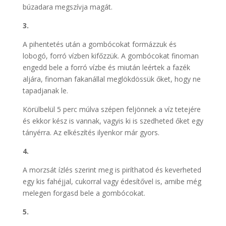
búzadara megszívja magát.
3.
A pihentetés után a gombócokat formázzuk és
lobogó, forró vízben kifőzzük. A gombócokat finoman
engedd bele a forró vízbe és miután leértek a fazék
aljára, finoman fakanállal meglökdössük őket, hogy ne
tapadjanak le.
Körülbelül 5 perc múlva szépen feljönnek a víz tetejére
és ekkor kész is vannak, vagyis ki is szedheted őket egy
tányérra. Az elkészítés ilyenkor már gyors.
4.
A morzsát ízlés szerint meg is piríthatod és keverheted
egy kis fahéjjal, cukorral vagy édesítővel is, amibe még
melegen forgasd bele a gombócokat.
5.