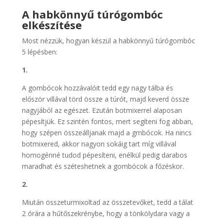
A habkönnyű túrógombóc
elkészítése
Most nézzük, hogyan készül a habkönnyű túrógombóc
5 lépésben:
1.
A gombócok hozzávalóit tedd egy nagy tálba és
először villával törd össze a túrót, majd keverd össze
nagyjából az egészet. Ezután botmixerrel alaposan
pépesítjük. Ez szintén fontos, mert segíteni fog abban,
hogy szépen összeálljanak majd a gmbócok. Ha nincs
botmixered, akkor nagyon sokáig tart míg villával
homogénné tudod pépesíteni, enélkül pedig darabos
maradhat és széteshetnek a gombócok a főzéskor.
2.
Miután összeturmixoltad az összetevőket, tedd a tálat
2 órára a hűtőszekrénybe, hogy a tönkölydara vagy a