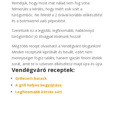
Reméljük, hogy most már nálad sem fog soha
felmerülni a kérdés, hogy miért esik szét a
túrógombóc. Ne feledd a 2 órával korábbi előkészítést
és a botmixerrel való pépesítést.
Szerintünk ez a legjobb, legfinomabb, habkönnyű
túrógombóc! Jó étvágyat kívánunk hozzá!
Még több recept olvasható a Vendégváró blogunkon!
Minden receptünk kipróbált és bevált, ezért nem
mennyiséget fogsz találni, hanem igazán finom ételek
sorát, amit te is szívesen elkészítesz majd újra és újra.
Vendégváró receptek:
Grillezett barack
A grill helyes begyújtása
Legfinomabb körtés süti