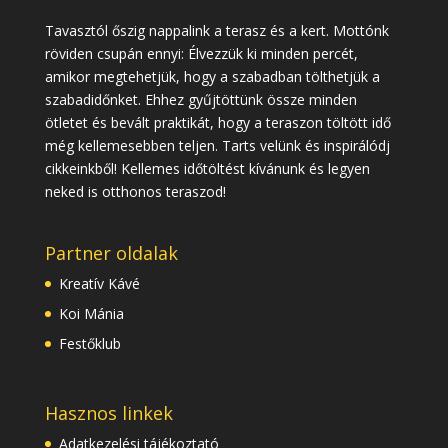
Tavasztól őszig nappalink a terasz és a kert. Mottónk
röviden csupán ennyi: Élvezzük ki minden percét,
amikor megtehetjük, hogy a szabadban tölthetjük a
szabadidőnket. Ehhez gyűjtöttünk össze minden
ötletet és bevált praktikát, hogy a teraszon töltött idő
még kellemesebben teljen. Tarts velünk és inspirálódj
cikkeinkből! Kellemes időtöltést kívánunk és legyen
neked is otthonos teraszod!
Partner oldalak
Kreatív Kávé
Koi Mánia
Festőklub
Hasznos linkek
Adatkezelési tájékoztató