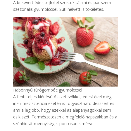
A bekevert édes tejföllel szoktuk tálalni és pár szem
szezonális gyümölccsel. Süti helyett is tökéletes.
Habönnyű túrógombóc gyümölccsel
A fenti teljes kiőrlésű összetevőkkel, édesítővel még
inzulinrezisztencia esetén is fogyasztható desszert és
ami a legjobb, hogy ezekkel az alapanyagokkal sem
esik szét. Természetesen a megfelelő napszakban és a
szénhidrát mennyiséget pontosan kimérve.