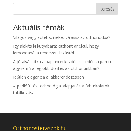
Keresés
Aktuális témák
Világos vagy sötét színeket válassz az otthonodba?
Így alakíts ki kutyabarát otthont anélkül, hogy
lemondanál a rendezett lakásról
A jó alvás titka a paplanon kezdődik – miért a pamut
ágynemű a legjobb döntés az otthonunkban?
Időtlen elegancia a lakberendezésben
A padlófűtés technológiai alapjai és a faburkolatok
találkozása
Otthonosteraszok.hu