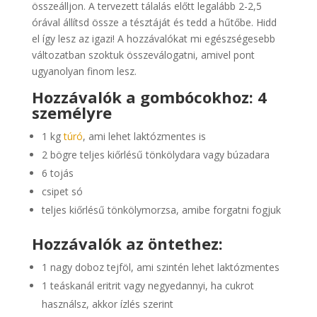
összeálljon. A tervezett tálalás előtt legalább 2-2,5
órával állítsd össze a tésztáját és tedd a hűtőbe. Hidd
el így lesz az igazi! A hozzávalókat mi egészségesebb
változatban szoktuk összeválogatni, amivel pont
ugyanolyan finom lesz.
Hozzávalók a gombócokhoz: 4
személyre
1 kg
túró
, ami lehet laktózmentes is
2 bögre teljes kiőrlésű tönkölydara vagy búzadara
6 tojás
csipet só
teljes kiőrlésű tönkölymorzsa, amibe forgatni fogjuk
Hozzávalók az öntethez:
1 nagy doboz tejföl, ami szintén lehet laktózmentes
1 teáskanál eritrit vagy negyedannyi, ha cukrot
használsz, akkor ízlés szerint