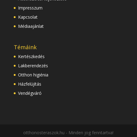
Impresszum
Kapcsolat
Médiaajánlat
Témáink
Kertészkedés
Lakberendezés
Otthon higiénia
Házfelújítás
Vendégváró
otthonosteraszok.hu - Minden jog fenntartva!